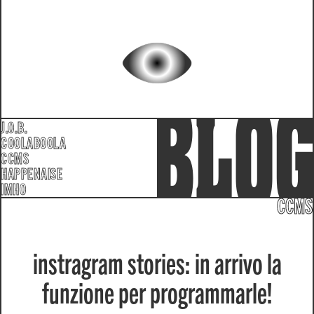
J.O.B.
COOLABOOLA
CCMS
HAPPENAISE
IMHO
CCMS
instragram stories: in arrivo la
funzione per programmarle!