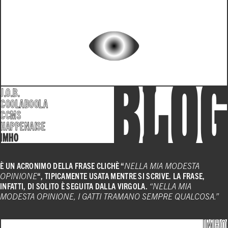
J.O.B.
COOLABOOLA
CCMS
HAPPENAISE
IMHO
È UN ACRONIMO DELLA FRASE CLICHÈ “
NELLA MIA MODESTA
OPINIONE
“,
TIPICAMENTE USATA MENTRE SI SCRIVE.
LA FRASE,
INFATTI, DI SOLITO È SEGUITA DALLA VIRGOLA.
“NELLA MIA
MODESTA OPINIONE, I GATTI TRAMANO SEMPRE QUALCOSA.”
IMHO