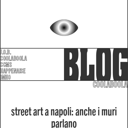
J.O.B.
COOLABOOLA
CCMS
HAPPENAISE
IMHO
COOLABOOLA
street art a napoli: anche i muri
parlano