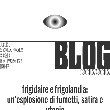
J.O.B.
COOLABOOLA
CCMS
HAPPENAISE
IMHO
COOLABOOLA
frigidaire e frigolandia:
un’esplosione di fumetti, satira e
utopia