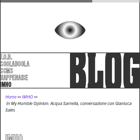
J.O.B.
COOLABOOLA
CCMS
HAPPENAISE
IMHO
Home
IMHO
In My Humble Opinion: Acqua Sarnella, conversazione con Gianluca
Sales
IMHO