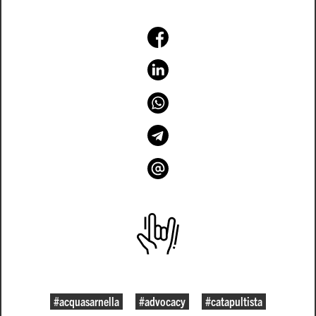
#acquasarnella
#advocacy
#catapultista