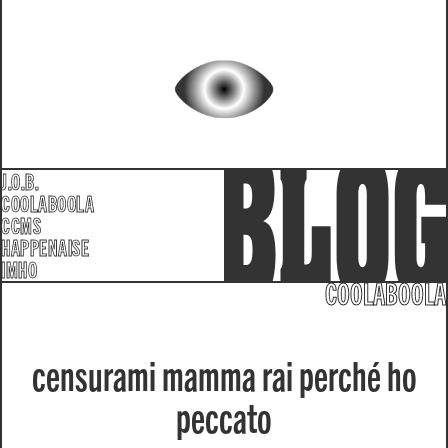
J.O.B.
COOLABOOLA
CCMS
HAPPENAISE
IMHO
COOLABOOLA
censurami mamma rai perché ho
peccato