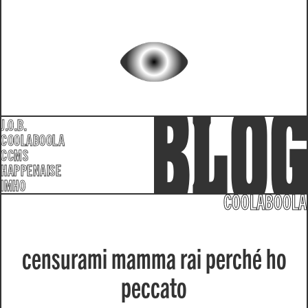
J.O.B.
COOLABOOLA
CCMS
HAPPENAISE
IMHO
COOLABOOLA
censurami mamma rai perché ho
peccato