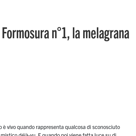
a Formosura n°1, la melagrana
 è vivo quando rappresenta qualcosa di sconosciuto
i mistico
déjà-vu
. E quando poi viene fatta luce su di