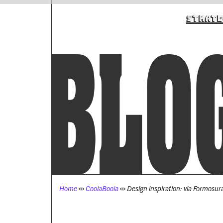
STRATEGY
Home
CoolaBoola
Design inspiration: via Formosur