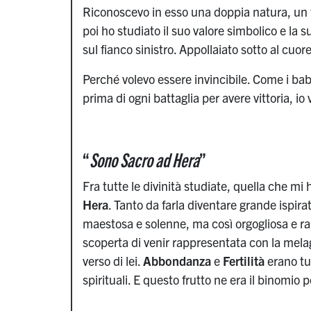
Riconoscevo in esso una doppia natura, un f
poi ho studiato il suo valore simbolico e la s
sul fianco sinistro. Appollaiato sotto al cuo
Perché volevo essere invincibile. Come i bab
prima di ogni battaglia per avere vittoria, io 
“
Sono Sacro ad Hera
”
Fra tutte le divinità studiate, quella che 
Hera
. Tanto da farla diventare grande ispira
maestosa e solenne, ma così orgogliosa e r
scoperta di venir rappresentata con la mela
verso di lei.
Abbondanza
e
Fertilità
erano tut
spirituali. E questo frutto ne era il binomio p