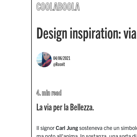
COOLABOOLA
Design inspiration: vi
04/06/2021
@Rosvit
4. min read
La via per la Bellezza.
Il signor
Carl Jung
sosteneva che un simbolo
ma noto all’anima.
In sostanza, una sorta d