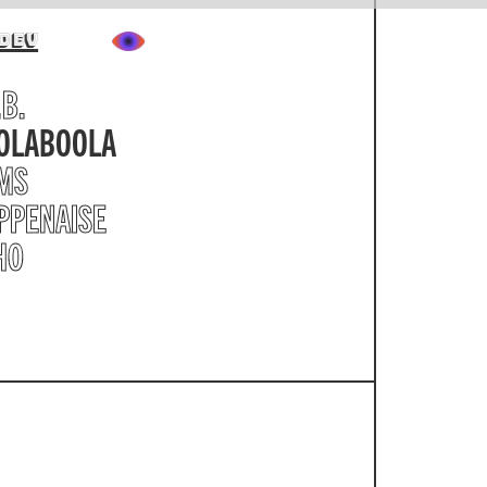
.B.
OLABOOLA
MS
PPENAISE
HO