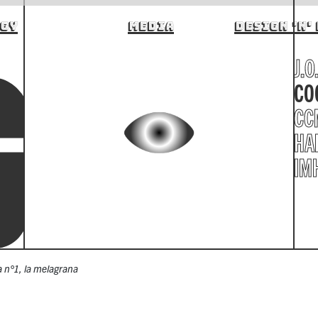
MEDIA
DESIGN 'N' DEV
J.O
CO
CC
HA
IM
a n°1, la melagrana